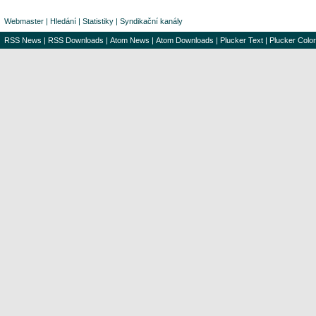
Webmaster
|
Hledání
|
Statistiky
|
Syndikační kanály
RSS News
|
RSS Downloads
|
Atom News
|
Atom Downloads
|
Plucker Text
|
Plucker Color