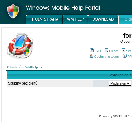
fo
O všem
FAQ
Hledat
Sez
Osobní nastavení
Při
Obsah fóra WMHelp.cz
Vstoupit do 
Skupiny bez členů
phpBB
Powered by
© 2001, 