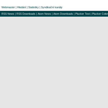
Webmaster
|
Hledání
|
Statistiky
|
Syndikační kanály
RSS News
|
RSS Downloads
|
Atom News
|
Atom Downloads
|
Plucker Text
|
Plucker Color