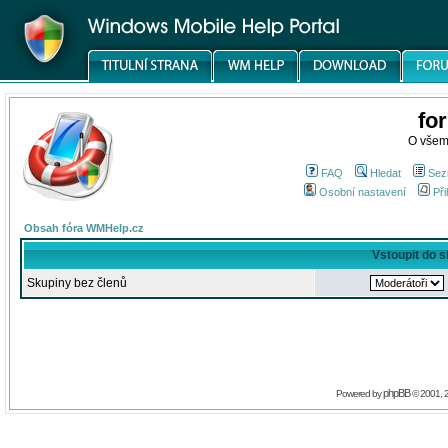
fo
O všem
FAQ
Hledat
Sez
Osobní nastavení
Při
Obsah fóra WMHelp.cz
Vstoupit do 
Skupiny bez členů
phpBB
Powered by
© 2001, 