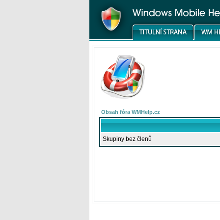
Obsah fóra WMHelp.cz
Skupiny bez členů