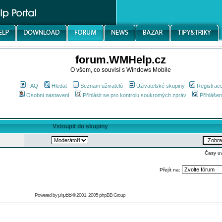
forum.WMHelp.cz
O všem, co souvisí s Windows Mobile
FAQ
Hledat
Seznam uživatelů
Uživatelské skupiny
Registrac
Osobní nastavení
Přihlásit se pro kontrolu soukromých zpráv
Přihlášen
Vstoupit do skupiny
Časy u
Přejít na:
phpBB
Powered by
© 2001, 2005 phpBB Group