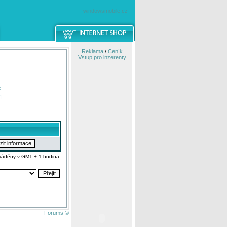
windowsmobile.cz
Reklama
/
Ceník
Vstup pro inzerenty
e
í
váděny v GMT + 1 hodina
Forums ©