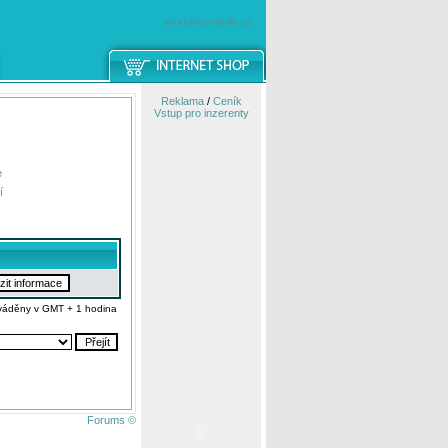
windowsmobile.cz
Reklama
/
Ceník
Vstup pro inzerenty
e
í
váděny v GMT + 1 hodina
Forums ©