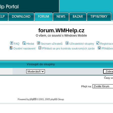
forum.WMHelp.cz
O všem, co souvisí s Windows Mobile
FAQ
Hledat
Seznam uživatelů
Uživatelské skupiny
Registrac
Osobní nastavení
Přihlásit se pro kontrolu soukromých zpráv
Přihlášen
Vstoupit do skupiny
Časy u
Přejít na:
phpBB
Powered by
© 2001, 2005 phpBB Group