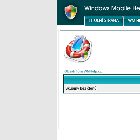
Obsah fóra WMHelp.cz
Skupiny bez členů