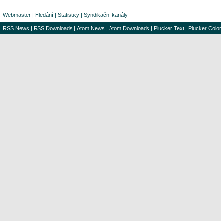
Webmaster
|
Hledání
|
Statistiky
|
Syndikační kanály
RSS News
|
RSS Downloads
|
Atom News
|
Atom Downloads
|
Plucker Text
|
Plucker Color