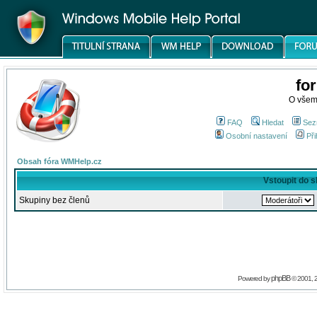
fo
O všem
FAQ
Hledat
Sez
Osobní nastavení
Při
Obsah fóra WMHelp.cz
Vstoupit do 
Skupiny bez členů
phpBB
Powered by
© 2001, 