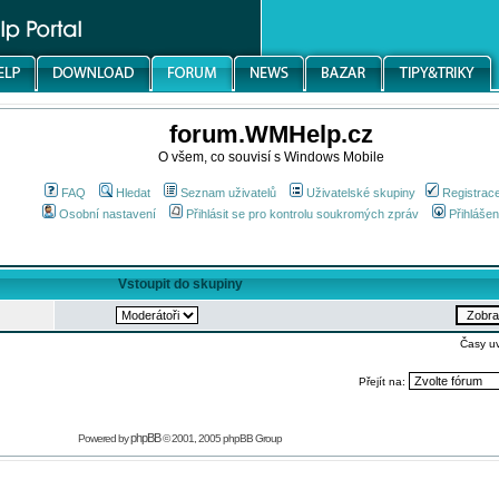
forum.WMHelp.cz
O všem, co souvisí s Windows Mobile
FAQ
Hledat
Seznam uživatelů
Uživatelské skupiny
Registrac
Osobní nastavení
Přihlásit se pro kontrolu soukromých zpráv
Přihlášen
Vstoupit do skupiny
Časy u
Přejít na:
phpBB
Powered by
© 2001, 2005 phpBB Group