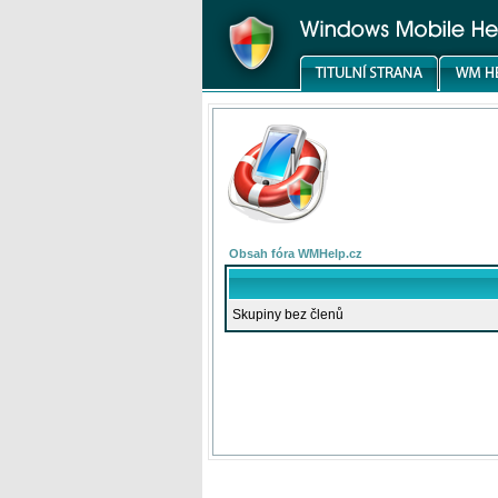
Obsah fóra WMHelp.cz
Skupiny bez členů