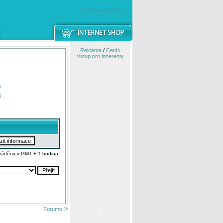
windowsmobile.cz
Reklama
/
Ceník
Vstup pro inzerenty
e
í
váděny v GMT + 1 hodina
Forums ©