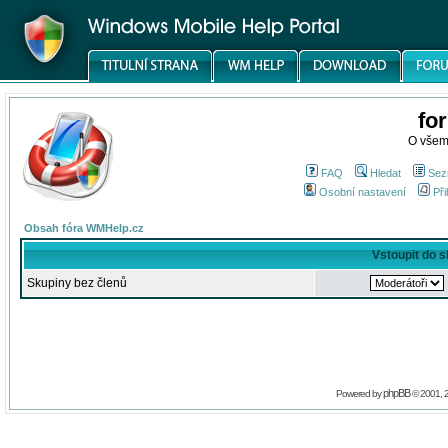
fo
O všem
FAQ
Hledat
Sez
Osobní nastavení
Při
Obsah fóra WMHelp.cz
Vstoupit do 
Skupiny bez členů
phpBB
Powered by
© 2001, 