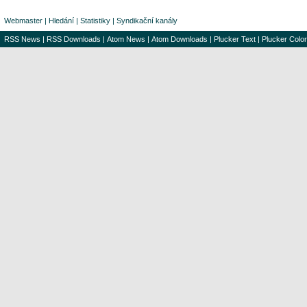
Webmaster
|
Hledání
|
Statistiky
|
Syndikační kanály
RSS News
|
RSS Downloads
|
Atom News
|
Atom Downloads
|
Plucker Text
|
Plucker Color