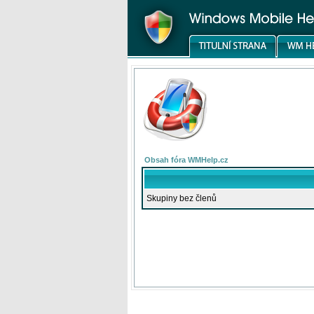
Obsah fóra WMHelp.cz
Skupiny bez členů