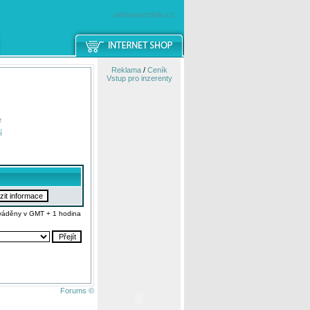
windowsmobile.cz
Reklama
/
Ceník
Vstup pro inzerenty
e
í
váděny v GMT + 1 hodina
Forums ©