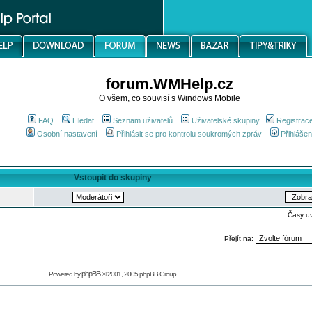
forum.WMHelp.cz
O všem, co souvisí s Windows Mobile
FAQ
Hledat
Seznam uživatelů
Uživatelské skupiny
Registrac
Osobní nastavení
Přihlásit se pro kontrolu soukromých zpráv
Přihlášen
Vstoupit do skupiny
Časy u
Přejít na:
phpBB
Powered by
© 2001, 2005 phpBB Group