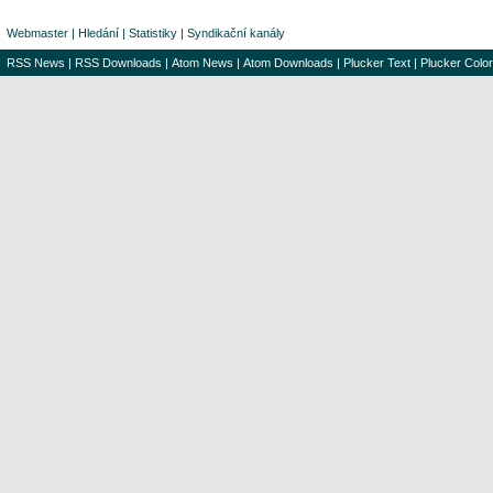
Webmaster
|
Hledání
|
Statistiky
|
Syndikační kanály
RSS News
|
RSS Downloads
|
Atom News
|
Atom Downloads
|
Plucker Text
|
Plucker Color