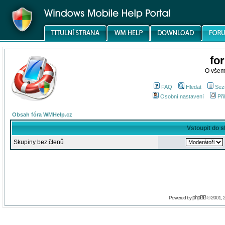
fo
O všem
FAQ
Hledat
Sez
Osobní nastavení
Při
Obsah fóra WMHelp.cz
Vstoupit do 
Skupiny bez členů
phpBB
Powered by
© 2001, 