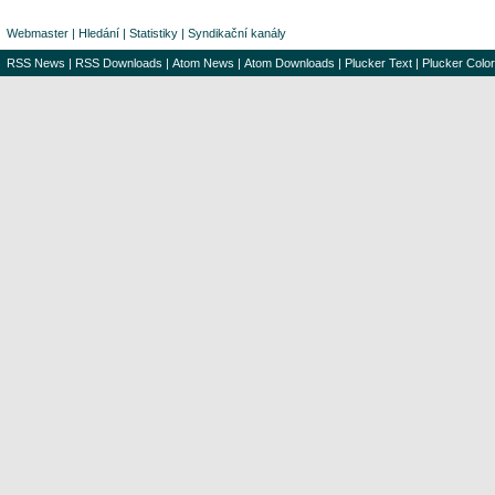
Webmaster
|
Hledání
|
Statistiky
|
Syndikační kanály
RSS News
|
RSS Downloads
|
Atom News
|
Atom Downloads
|
Plucker Text
|
Plucker Color