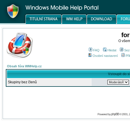
fo
O všem
FAQ
Hledat
Sez
Osobní nastavení
Při
Obsah fóra WMHelp.cz
Vstoupit do 
Skupiny bez členů
phpBB
Powered by
© 2001, 