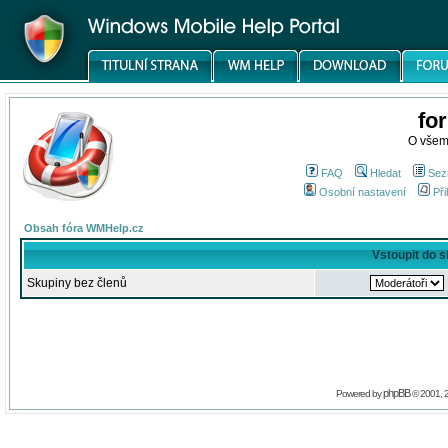
fo
O všem
FAQ
Hledat
Sez
Osobní nastavení
Při
Obsah fóra WMHelp.cz
Vstoupit do 
Skupiny bez členů
phpBB
Powered by
© 2001, 