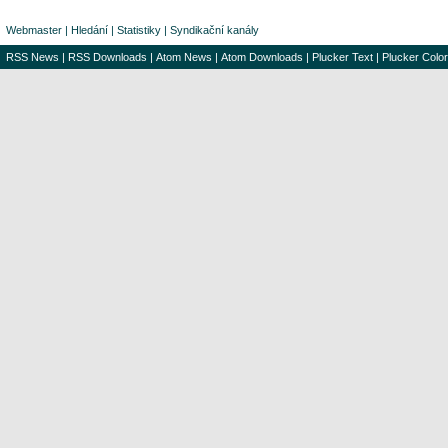
Webmaster
|
Hledání
|
Statistiky
|
Syndikační kanály
RSS News
|
RSS Downloads
|
Atom News
|
Atom Downloads
|
Plucker Text
|
Plucker Color