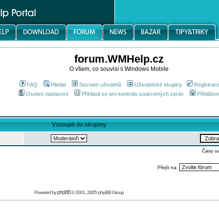
forum.WMHelp.cz
O všem, co souvisí s Windows Mobile
FAQ
Hledat
Seznam uživatelů
Uživatelské skupiny
Registrac
Osobní nastavení
Přihlásit se pro kontrolu soukromých zpráv
Přihlášen
Vstoupit do skupiny
Časy u
Přejít na:
phpBB
Powered by
© 2001, 2005 phpBB Group