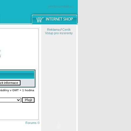
windowsmobile.cz
Reklama
/
Ceník
Vstup pro inzerenty
e
í
váděny v GMT + 1 hodina
Forums ©