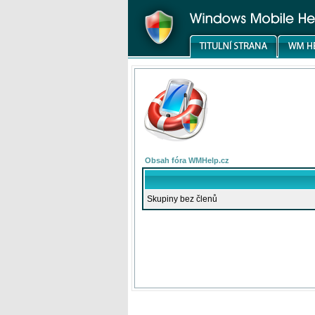
Obsah fóra WMHelp.cz
Skupiny bez členů