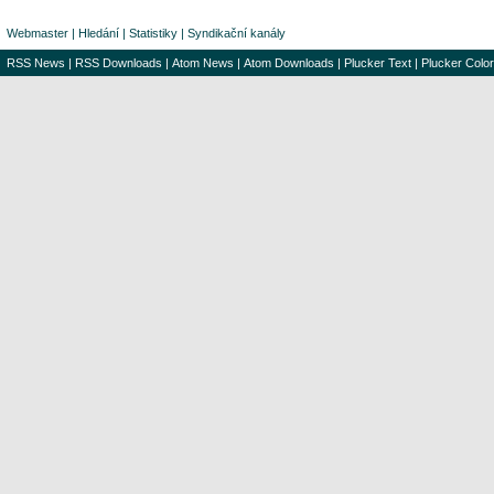
Webmaster
|
Hledání
|
Statistiky
|
Syndikační kanály
RSS News
|
RSS Downloads
|
Atom News
|
Atom Downloads
|
Plucker Text
|
Plucker Color