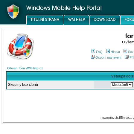
fo
O všem
FAQ
Hledat
Sez
Osobní nastavení
Při
Obsah fóra WMHelp.cz
Vstoupit do 
Skupiny bez členů
phpBB
Powered by
© 2001, 