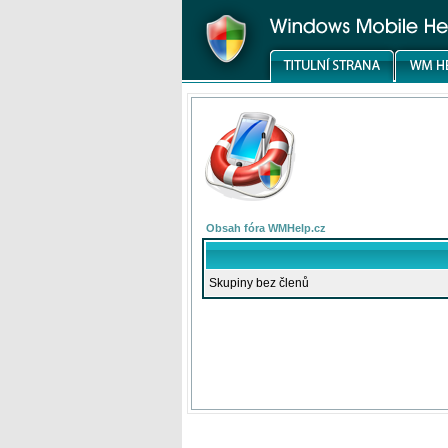
Obsah fóra WMHelp.cz
Skupiny bez členů