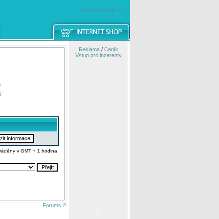
windowsmobile.cz
Reklama
/
Ceník
Vstup pro inzerenty
e
í
váděny v GMT + 1 hodina
Forums ©