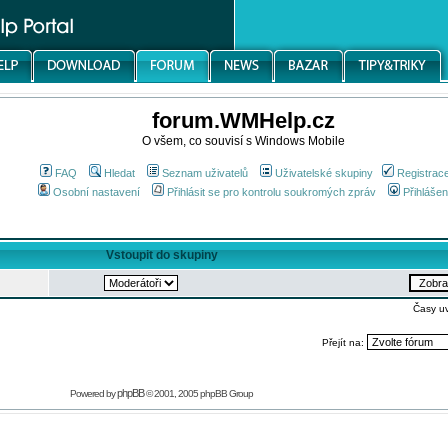
forum.WMHelp.cz
O všem, co souvisí s Windows Mobile
FAQ
Hledat
Seznam uživatelů
Uživatelské skupiny
Registrac
Osobní nastavení
Přihlásit se pro kontrolu soukromých zpráv
Přihlášen
Vstoupit do skupiny
Časy u
Přejít na:
phpBB
Powered by
© 2001, 2005 phpBB Group