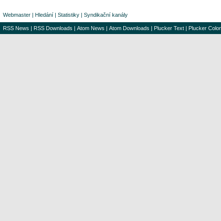
Webmaster
|
Hledání
|
Statistiky
|
Syndikační kanály
RSS News
|
RSS Downloads
|
Atom News
|
Atom Downloads
|
Plucker Text
|
Plucker Color