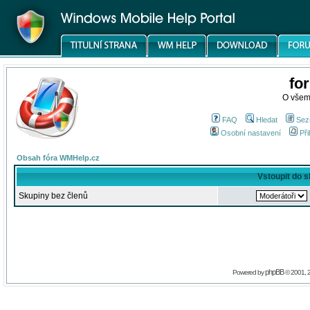
fo
O všem
FAQ
Hledat
Sez
Osobní nastavení
Při
Obsah fóra WMHelp.cz
Vstoupit do 
Skupiny bez členů
phpBB
Powered by
© 2001, 