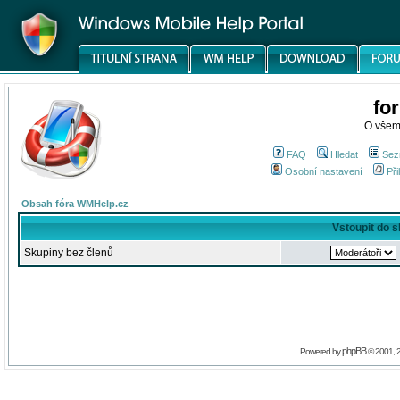
fo
O všem
FAQ
Hledat
Sez
Osobní nastavení
Při
Obsah fóra WMHelp.cz
Vstoupit do 
Skupiny bez členů
phpBB
Powered by
© 2001, 