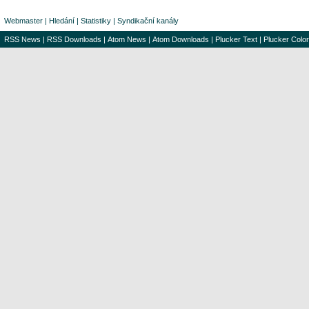
Webmaster
|
Hledání
|
Statistiky
|
Syndikační kanály
RSS News
|
RSS Downloads
|
Atom News
|
Atom Downloads
|
Plucker Text
|
Plucker Color