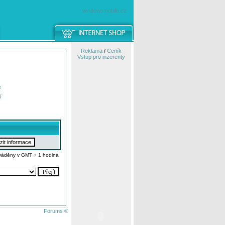
windowsmobile.cz
Reklama
/
Ceník
Vstup pro inzerenty
e
í
váděny v GMT + 1 hodina
Forums ©