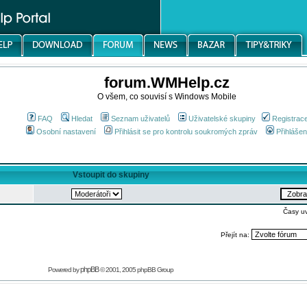
forum.WMHelp.cz
O všem, co souvisí s Windows Mobile
FAQ
Hledat
Seznam uživatelů
Uživatelské skupiny
Registrac
Osobní nastavení
Přihlásit se pro kontrolu soukromých zpráv
Přihlášen
Vstoupit do skupiny
Časy u
Přejít na:
phpBB
Powered by
© 2001, 2005 phpBB Group