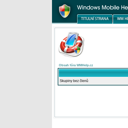
Obsah fóra WMHelp.cz
Skupiny bez členů