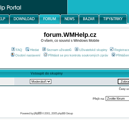
forum.WMHelp.cz
O všem, co souvisí s Windows Mobile
FAQ
Hledat
Seznam uživatelů
Uživatelské skupiny
Registrac
Osobní nastavení
Přihlásit se pro kontrolu soukromých zpráv
Přihlášen
Vstoupit do skupiny
Časy u
Přejít na:
phpBB
Powered by
© 2001, 2005 phpBB Group