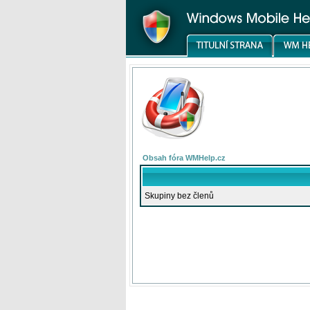
Obsah fóra WMHelp.cz
Skupiny bez členů