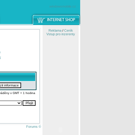
windowsmobile.cz
Reklama
/
Ceník
Vstup pro inzerenty
e
í
váděny v GMT + 1 hodina
Forums ©