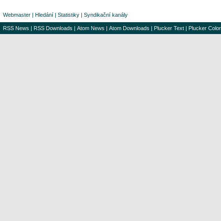
Webmaster
|
Hledání
|
Statistiky
|
Syndikační kanály
RSS News
|
RSS Downloads
|
Atom News
|
Atom Downloads
|
Plucker Text
|
Plucker Color