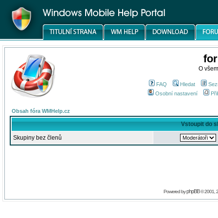
fo
O všem
FAQ
Hledat
Sez
Osobní nastavení
Při
Obsah fóra WMHelp.cz
Vstoupit do 
Skupiny bez členů
phpBB
Powered by
© 2001, 