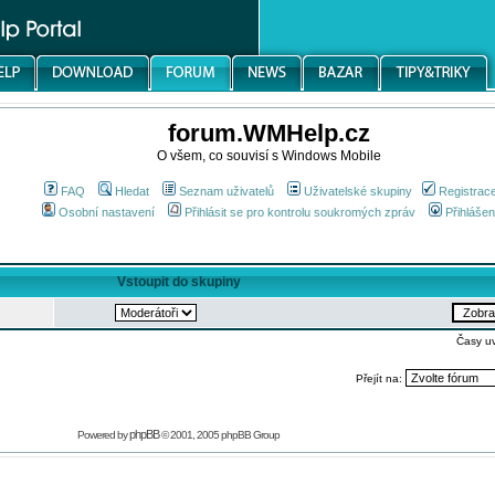
forum.WMHelp.cz
O všem, co souvisí s Windows Mobile
FAQ
Hledat
Seznam uživatelů
Uživatelské skupiny
Registrac
Osobní nastavení
Přihlásit se pro kontrolu soukromých zpráv
Přihlášen
Vstoupit do skupiny
Časy u
Přejít na:
phpBB
Powered by
© 2001, 2005 phpBB Group