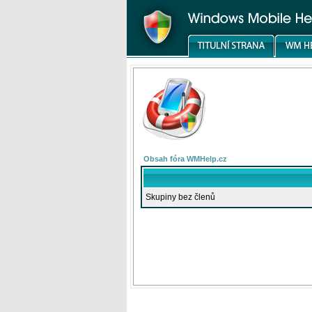
Obsah fóra WMHelp.cz
Skupiny bez členů