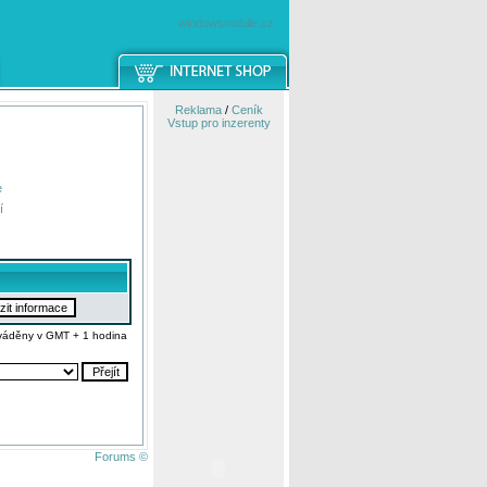
windowsmobile.cz
Reklama
/
Ceník
Vstup pro inzerenty
e
í
váděny v GMT + 1 hodina
Forums ©