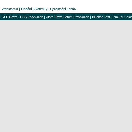
Webmaster
|
Hledání
|
Statistiky
|
Syndikační kanály
RSS News
|
RSS Downloads
|
Atom News
|
Atom Downloads
|
Plucker Text
|
Plucker Color