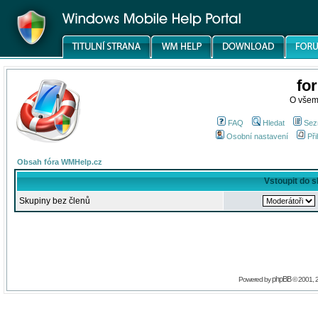
fo
O všem
FAQ
Hledat
Sez
Osobní nastavení
Při
Obsah fóra WMHelp.cz
Vstoupit do 
Skupiny bez členů
phpBB
Powered by
© 2001, 