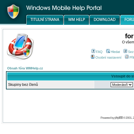
fo
O všem
FAQ
Hledat
Sez
Osobní nastavení
Při
Obsah fóra WMHelp.cz
Vstoupit do 
Skupiny bez členů
phpBB
Powered by
© 2001, 