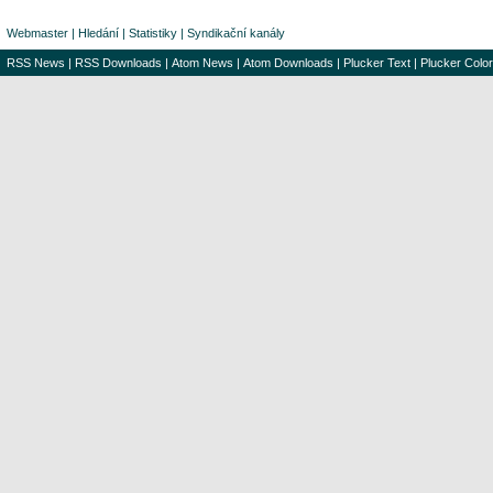
Webmaster
|
Hledání
|
Statistiky
|
Syndikační kanály
RSS News
|
RSS Downloads
|
Atom News
|
Atom Downloads
|
Plucker Text
|
Plucker Color