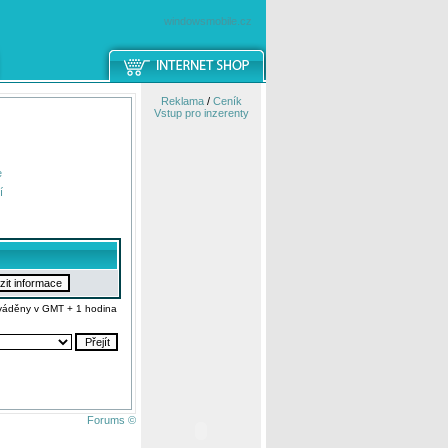
windowsmobile.cz
Reklama
/
Ceník
Vstup pro inzerenty
e
í
váděny v GMT + 1 hodina
Forums ©