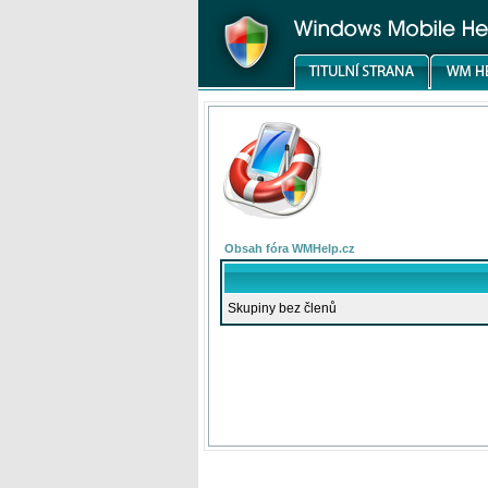
Obsah fóra WMHelp.cz
Skupiny bez členů