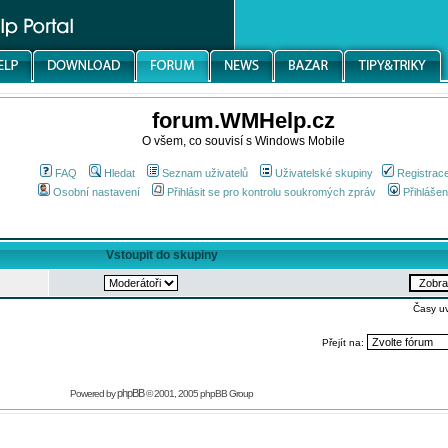
forum.WMHelp.cz
O všem, co souvisí s Windows Mobile
FAQ
Hledat
Seznam uživatelů
Uživatelské skupiny
Registrac
Osobní nastavení
Přihlásit se pro kontrolu soukromých zpráv
Přihlášen
Vstoupit do skupiny
Časy u
Přejít na:
phpBB
Powered by
© 2001, 2005 phpBB Group