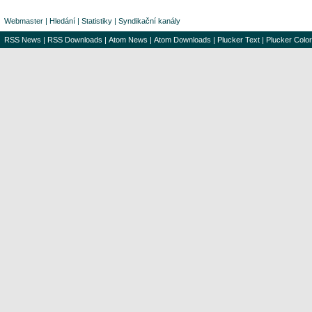
Webmaster
|
Hledání
|
Statistiky
|
Syndikační kanály
RSS News
|
RSS Downloads
|
Atom News
|
Atom Downloads
|
Plucker Text
|
Plucker Color