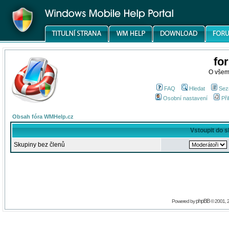
fo
O všem
FAQ
Hledat
Sez
Osobní nastavení
Při
Obsah fóra WMHelp.cz
Vstoupit do 
Skupiny bez členů
phpBB
Powered by
© 2001, 