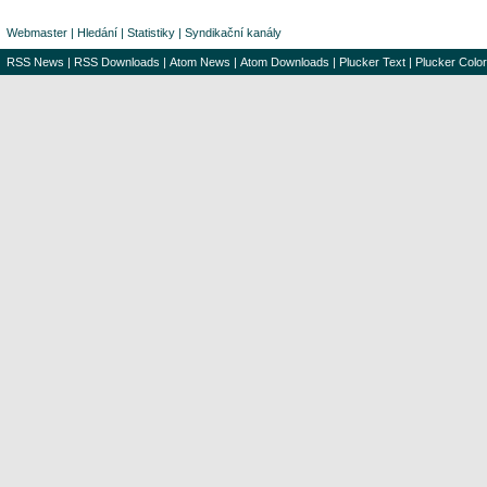
Webmaster
|
Hledání
|
Statistiky
|
Syndikační kanály
RSS News
|
RSS Downloads
|
Atom News
|
Atom Downloads
|
Plucker Text
|
Plucker Color