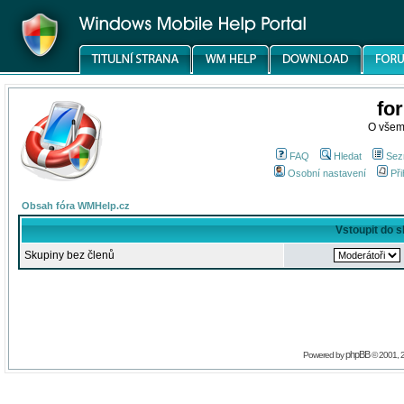
fo
O všem
FAQ
Hledat
Sez
Osobní nastavení
Při
Obsah fóra WMHelp.cz
Vstoupit do 
Skupiny bez členů
phpBB
Powered by
© 2001, 