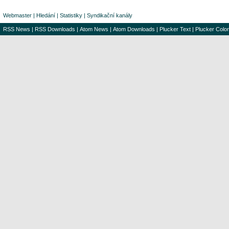
Webmaster
|
Hledání
|
Statistiky
|
Syndikační kanály
RSS News
|
RSS Downloads
|
Atom News
|
Atom Downloads
|
Plucker Text
|
Plucker Color