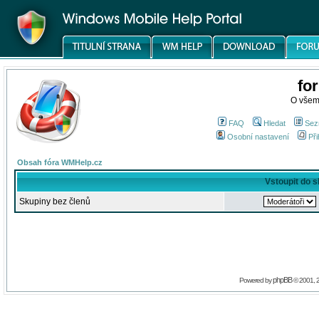
fo
O všem
FAQ
Hledat
Sez
Osobní nastavení
Při
Obsah fóra WMHelp.cz
Vstoupit do 
Skupiny bez členů
phpBB
Powered by
© 2001, 