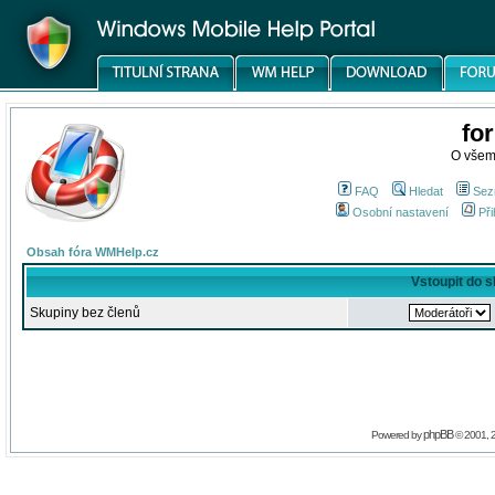
fo
O všem
FAQ
Hledat
Sez
Osobní nastavení
Při
Obsah fóra WMHelp.cz
Vstoupit do 
Skupiny bez členů
phpBB
Powered by
© 2001, 