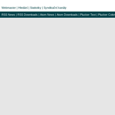
Webmaster
|
Hledání
|
Statistiky
|
Syndikační kanály
RSS News
|
RSS Downloads
|
Atom News
|
Atom Downloads
|
Plucker Text
|
Plucker Color