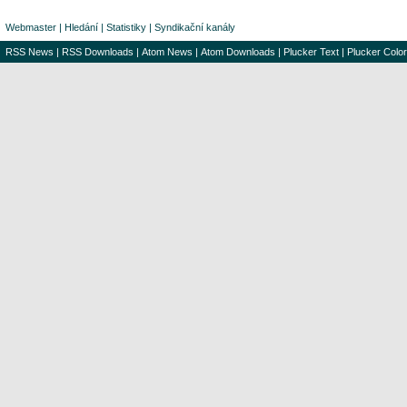
Webmaster
|
Hledání
|
Statistiky
|
Syndikační kanály
RSS News
|
RSS Downloads
|
Atom News
|
Atom Downloads
|
Plucker Text
|
Plucker Color