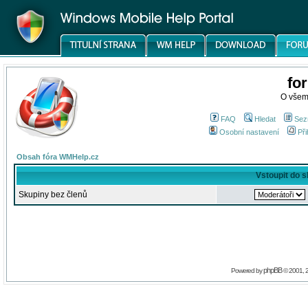
fo
O všem
FAQ
Hledat
Sez
Osobní nastavení
Při
Obsah fóra WMHelp.cz
Vstoupit do 
Skupiny bez členů
phpBB
Powered by
© 2001, 