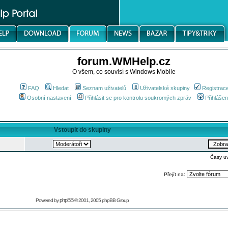
forum.WMHelp.cz
O všem, co souvisí s Windows Mobile
FAQ
Hledat
Seznam uživatelů
Uživatelské skupiny
Registrac
Osobní nastavení
Přihlásit se pro kontrolu soukromých zpráv
Přihlášen
Vstoupit do skupiny
Časy u
Přejít na:
phpBB
Powered by
© 2001, 2005 phpBB Group