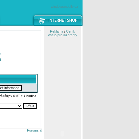
windowsmobile.cz
Reklama
/
Ceník
Vstup pro inzerenty
e
í
váděny v GMT + 1 hodina
Forums ©