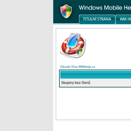
Obsah fóra WMHelp.cz
Skupiny bez členů