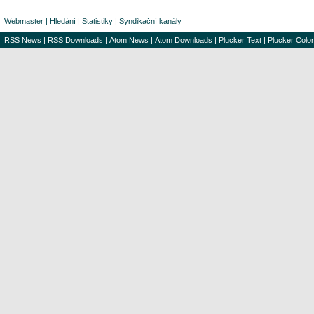
Webmaster
|
Hledání
|
Statistiky
|
Syndikační kanály
RSS News
|
RSS Downloads
|
Atom News
|
Atom Downloads
|
Plucker Text
|
Plucker Color