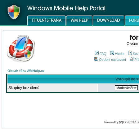
fo
O všem
FAQ
Hledat
Sez
Osobní nastavení
Při
Obsah fóra WMHelp.cz
Vstoupit do 
Skupiny bez členů
phpBB
Powered by
© 2001, 