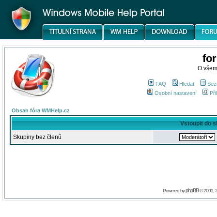
fo
O všem
FAQ
Hledat
Sez
Osobní nastavení
Při
Obsah fóra WMHelp.cz
Vstoupit do 
Skupiny bez členů
phpBB
Powered by
© 2001, 