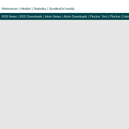
Webmaster
|
Hledání
|
Statistiky
|
Syndikační kanály
RSS News
|
RSS Downloads
|
Atom News
|
Atom Downloads
|
Plucker Text
|
Plucker Color