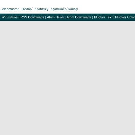
Webmaster
|
Hledání
|
Statistiky
|
Syndikační kanály
RSS News
|
RSS Downloads
|
Atom News
|
Atom Downloads
|
Plucker Text
|
Plucker Color