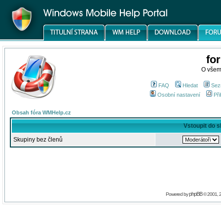
fo
O všem
FAQ
Hledat
Sez
Osobní nastavení
Při
Obsah fóra WMHelp.cz
Vstoupit do 
Skupiny bez členů
phpBB
Powered by
© 2001, 