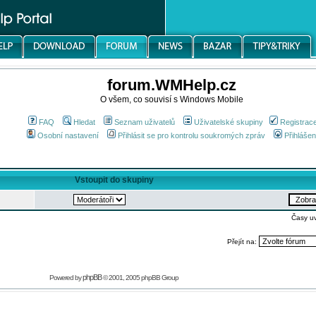
forum.WMHelp.cz
O všem, co souvisí s Windows Mobile
FAQ
Hledat
Seznam uživatelů
Uživatelské skupiny
Registrac
Osobní nastavení
Přihlásit se pro kontrolu soukromých zpráv
Přihlášen
Vstoupit do skupiny
Časy u
Přejít na:
phpBB
Powered by
© 2001, 2005 phpBB Group