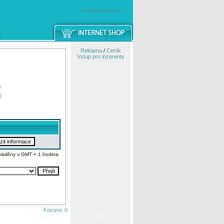
windowsmobile.cz
Reklama
/
Ceník
Vstup pro inzerenty
e
í
váděny v GMT + 1 hodina
Forums ©