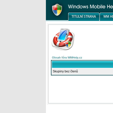
Obsah fóra WMHelp.cz
Skupiny bez členů