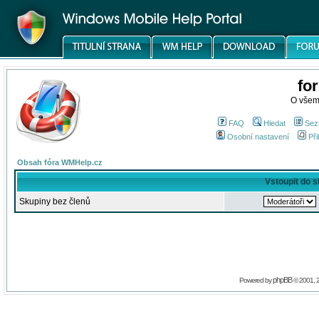
fo
O všem
FAQ
Hledat
Sez
Osobní nastavení
Při
Obsah fóra WMHelp.cz
Vstoupit do 
Skupiny bez členů
phpBB
Powered by
© 2001, 