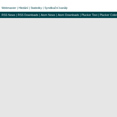
Webmaster
|
Hledání
|
Statistiky
|
Syndikační kanály
RSS News
|
RSS Downloads
|
Atom News
|
Atom Downloads
|
Plucker Text
|
Plucker Color