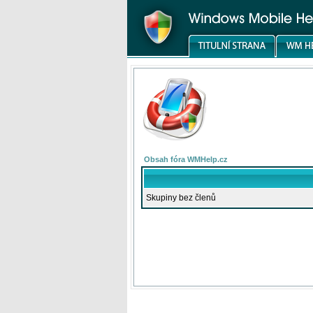
Obsah fóra WMHelp.cz
Skupiny bez členů