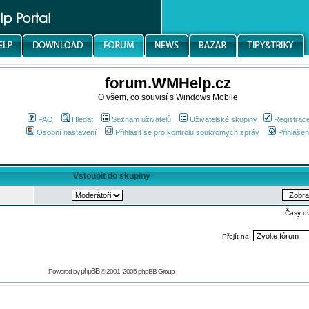
forum.WMHelp.cz
O všem, co souvisí s Windows Mobile
FAQ
Hledat
Seznam uživatelů
Uživatelské skupiny
Registrac
Osobní nastavení
Přihlásit se pro kontrolu soukromých zpráv
Přihlášen
Vstoupit do skupiny
Časy u
Přejít na:
phpBB
Powered by
© 2001, 2005 phpBB Group