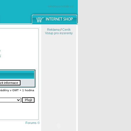
windowsmobile.cz
Reklama
/
Ceník
Vstup pro inzerenty
e
í
váděny v GMT + 1 hodina
Forums ©