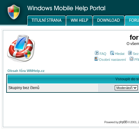
fo
O všem
FAQ
Hledat
Sez
Osobní nastavení
Při
Obsah fóra WMHelp.cz
Vstoupit do 
Skupiny bez členů
phpBB
Powered by
© 2001, 