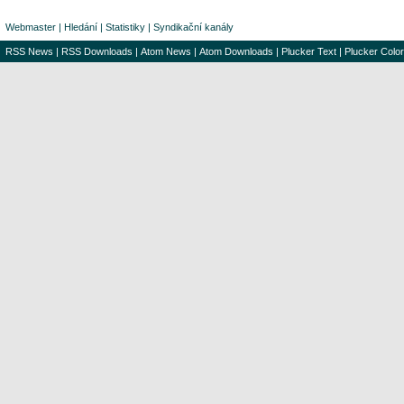
Webmaster
|
Hledání
|
Statistiky
|
Syndikační kanály
RSS News
|
RSS Downloads
|
Atom News
|
Atom Downloads
|
Plucker Text
|
Plucker Color