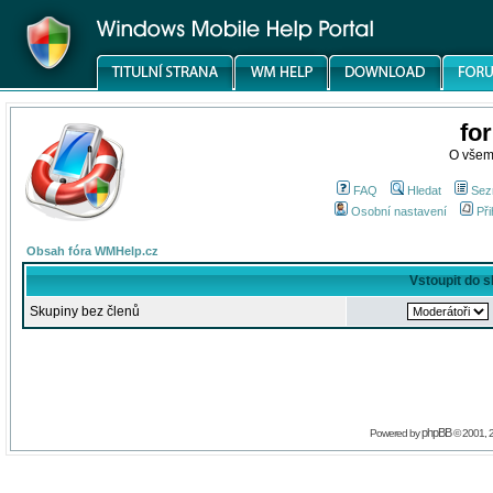
fo
O všem
FAQ
Hledat
Sez
Osobní nastavení
Při
Obsah fóra WMHelp.cz
Vstoupit do 
Skupiny bez členů
phpBB
Powered by
© 2001, 