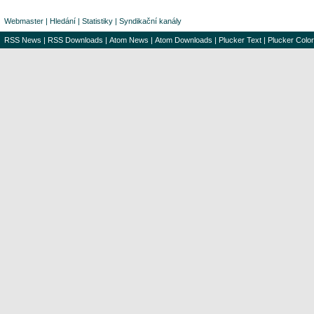
Webmaster
|
Hledání
|
Statistiky
|
Syndikační kanály
RSS News
|
RSS Downloads
|
Atom News
|
Atom Downloads
|
Plucker Text
|
Plucker Color