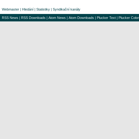
Webmaster
|
Hledání
|
Statistiky
|
Syndikační kanály
RSS News
|
RSS Downloads
|
Atom News
|
Atom Downloads
|
Plucker Text
|
Plucker Color