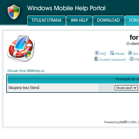
fo
O všem
FAQ
Hledat
Sez
Osobní nastavení
Při
Obsah fóra WMHelp.cz
Vstoupit do 
Skupiny bez členů
phpBB
Powered by
© 2001, 