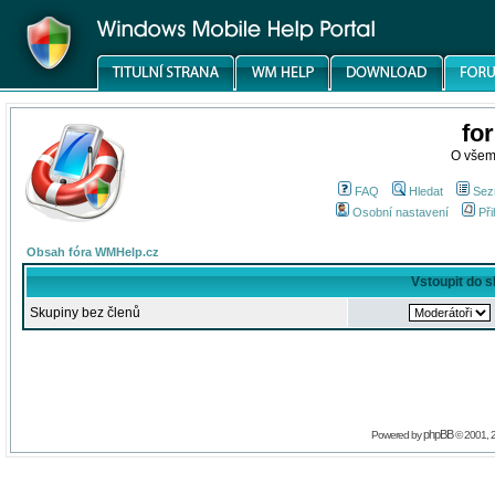
fo
O všem
FAQ
Hledat
Sez
Osobní nastavení
Při
Obsah fóra WMHelp.cz
Vstoupit do 
Skupiny bez členů
phpBB
Powered by
© 2001, 