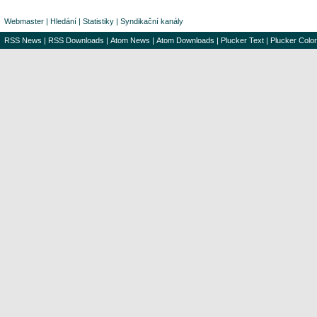
Webmaster
|
Hledání
|
Statistiky
|
Syndikační kanály
RSS News
|
RSS Downloads
|
Atom News
|
Atom Downloads
|
Plucker Text
|
Plucker Color