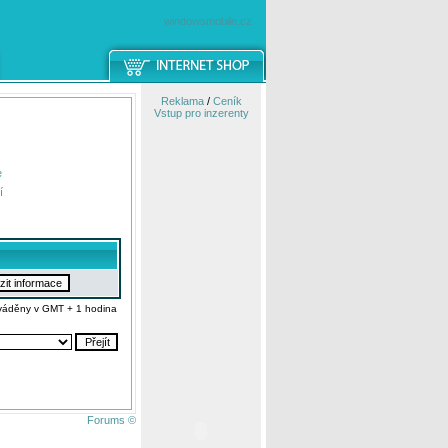
windowsmobile.cz
Reklama
/
Ceník
Vstup pro inzerenty
e
í
váděny v GMT + 1 hodina
Forums ©