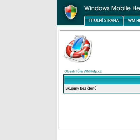
Obsah fóra WMHelp.cz
Skupiny bez členů