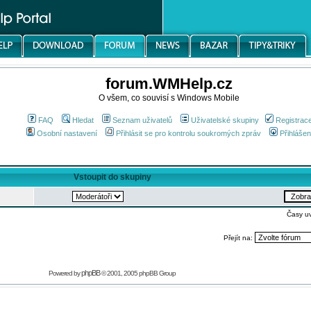
forum.WMHelp.cz
O všem, co souvisí s Windows Mobile
FAQ
Hledat
Seznam uživatelů
Uživatelské skupiny
Registrac
Osobní nastavení
Přihlásit se pro kontrolu soukromých zpráv
Přihlášen
Vstoupit do skupiny
Časy u
Přejít na:
phpBB
Powered by
© 2001, 2005 phpBB Group