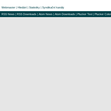
Webmaster
|
Hledání
|
Statistiky
|
Syndikační kanály
RSS News
|
RSS Downloads
|
Atom News
|
Atom Downloads
|
Plucker Text
|
Plucker Color