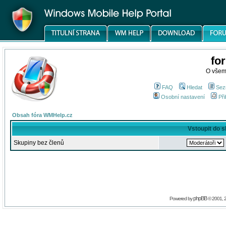
fo
O všem
FAQ
Hledat
Sez
Osobní nastavení
Při
Obsah fóra WMHelp.cz
Vstoupit do 
Skupiny bez členů
phpBB
Powered by
© 2001, 