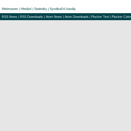
Webmaster
|
Hledání
|
Statistiky
|
Syndikační kanály
RSS News
|
RSS Downloads
|
Atom News
|
Atom Downloads
|
Plucker Text
|
Plucker Color