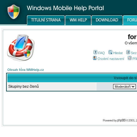
fo
O všem
FAQ
Hledat
Sez
Osobní nastavení
Při
Obsah fóra WMHelp.cz
Vstoupit do 
Skupiny bez členů
phpBB
Powered by
© 2001, 