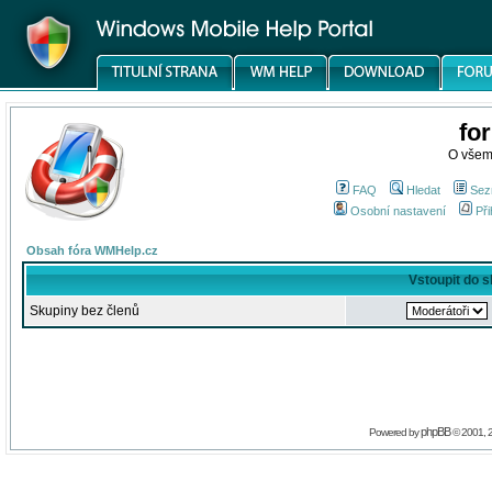
fo
O všem
FAQ
Hledat
Sez
Osobní nastavení
Při
Obsah fóra WMHelp.cz
Vstoupit do 
Skupiny bez členů
phpBB
Powered by
© 2001, 