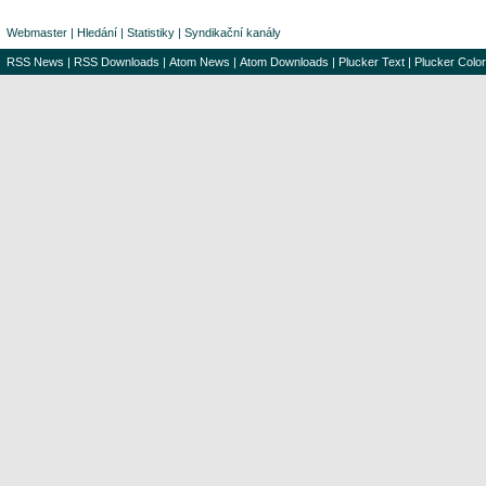
Webmaster
|
Hledání
|
Statistiky
|
Syndikační kanály
RSS News
|
RSS Downloads
|
Atom News
|
Atom Downloads
|
Plucker Text
|
Plucker Color