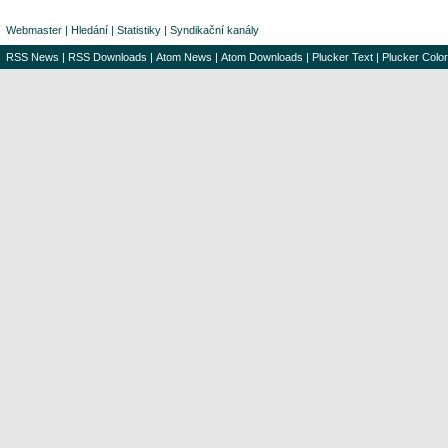
Webmaster
|
Hledání
|
Statistiky
|
Syndikační kanály
RSS News
|
RSS Downloads
|
Atom News
|
Atom Downloads
|
Plucker Text
|
Plucker Color