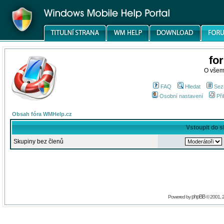
fo
O všem
FAQ
Hledat
Sez
Osobní nastavení
Při
Obsah fóra WMHelp.cz
Vstoupit do 
Skupiny bez členů
phpBB
Powered by
© 2001, 