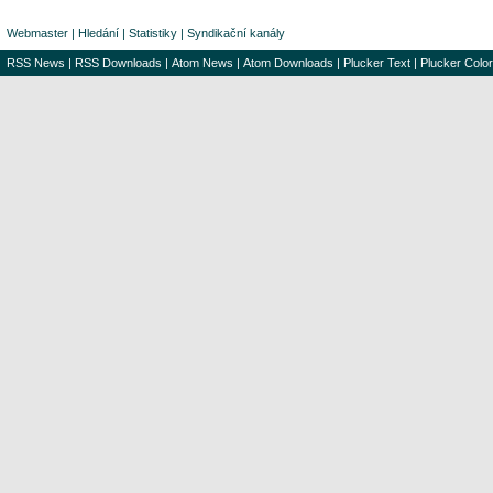
Webmaster
|
Hledání
|
Statistiky
|
Syndikační kanály
RSS News
|
RSS Downloads
|
Atom News
|
Atom Downloads
|
Plucker Text
|
Plucker Color