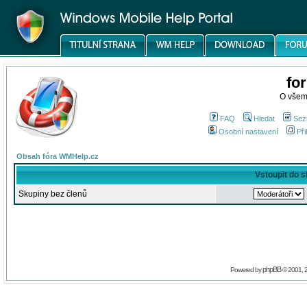
fo
O všem
FAQ
Hledat
Sez
Osobní nastavení
Při
Obsah fóra WMHelp.cz
Vstoupit do 
Skupiny bez členů
phpBB
Powered by
© 2001, 