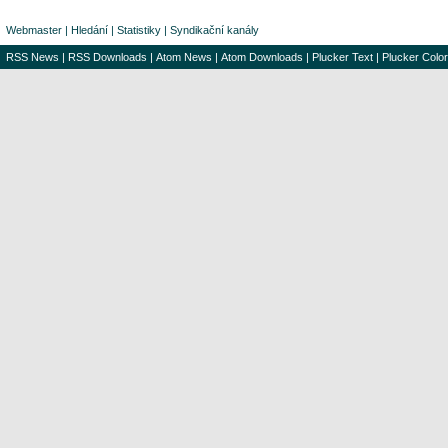
Webmaster
|
Hledání
|
Statistiky
|
Syndikační kanály
RSS News
|
RSS Downloads
|
Atom News
|
Atom Downloads
|
Plucker Text
|
Plucker Color