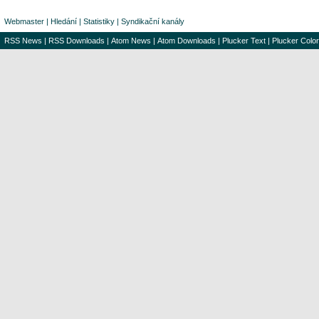
Webmaster
|
Hledání
|
Statistiky
|
Syndikační kanály
RSS News
|
RSS Downloads
|
Atom News
|
Atom Downloads
|
Plucker Text
|
Plucker Color