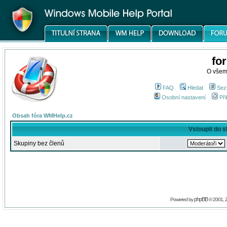
fo
O všem
FAQ
Hledat
Sez
Osobní nastavení
Při
Obsah fóra WMHelp.cz
Vstoupit do 
Skupiny bez členů
phpBB
Powered by
© 2001, 