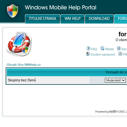
fo
O všem
FAQ
Hledat
Sez
Osobní nastavení
Při
Obsah fóra WMHelp.cz
Vstoupit do 
Skupiny bez členů
phpBB
Powered by
© 2001, 