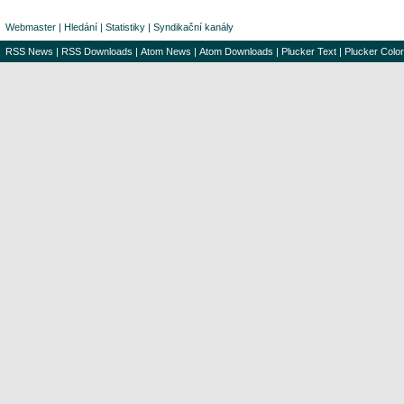
Webmaster
|
Hledání
|
Statistiky
|
Syndikační kanály
RSS News
|
RSS Downloads
|
Atom News
|
Atom Downloads
|
Plucker Text
|
Plucker Color