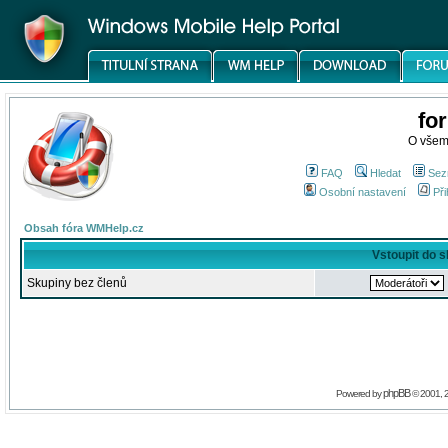
fo
O všem
FAQ
Hledat
Sez
Osobní nastavení
Při
Obsah fóra WMHelp.cz
Vstoupit do 
Skupiny bez členů
phpBB
Powered by
© 2001, 