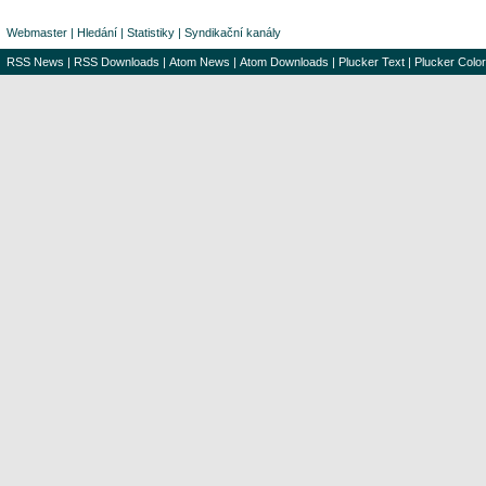
Webmaster
|
Hledání
|
Statistiky
|
Syndikační kanály
RSS News
|
RSS Downloads
|
Atom News
|
Atom Downloads
|
Plucker Text
|
Plucker Color