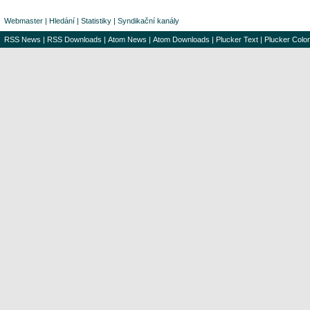
Webmaster
|
Hledání
|
Statistiky
|
Syndikační kanály
RSS News
|
RSS Downloads
|
Atom News
|
Atom Downloads
|
Plucker Text
|
Plucker Color