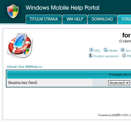
fo
O všem
FAQ
Hledat
Sez
Osobní nastavení
Při
Obsah fóra WMHelp.cz
Vstoupit do 
Skupiny bez členů
phpBB
Powered by
© 2001, 